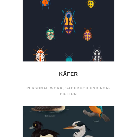
KÄFER
PERSONAL WORK
,
SACHBUCH UND NON-
FICTION