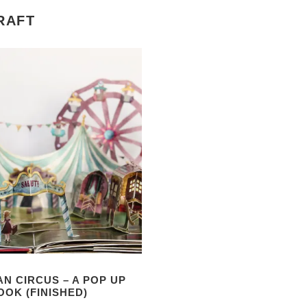
RAFT
N CIRCUS – A POP UP
OOK (FINISHED)